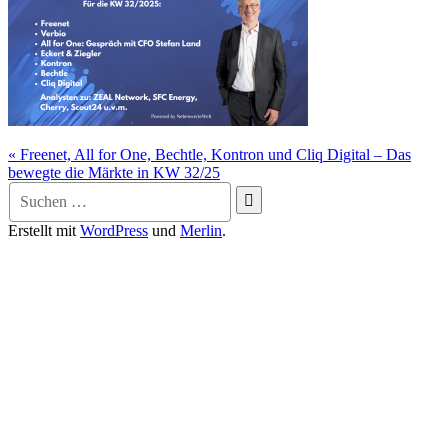
Beitragsnavigation
« Freenet, All for One, Bechtle, Kontron und Cliq Digital – Das
bewegte die Märkte in KW 32/25
Suche
nach:
Erstellt mit
WordPress
und
Merlin
.