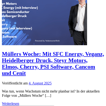
Müllers Woche: Mit SFC Energy, Veganz,
Heidelberger Druck, Steyr Motors,
Elmos, Cherry, PSI Software, Cancom
und Cenit
Veröffentlicht am
4. August 2025
Was tun, wenn Wachstum nicht mehr planbar ist? In der aktuellen
Folge von „Müllers Woche“ […]
Weiterlesen