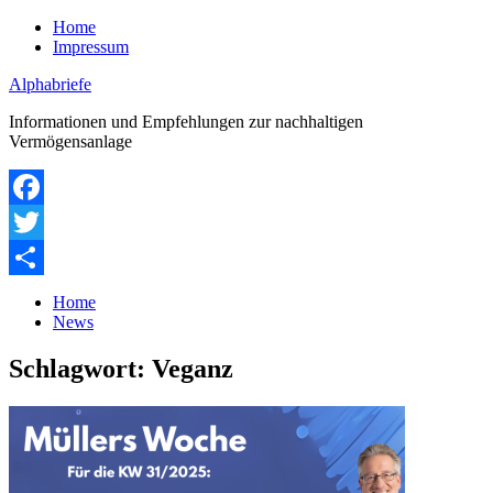
Zum
Home
Inhalt
Impressum
springen
Alphabriefe
Informationen und Empfehlungen zur nachhaltigen
Vermögensanlage
Facebook
Twitter
Teilen
Home
News
Schlagwort:
Veganz