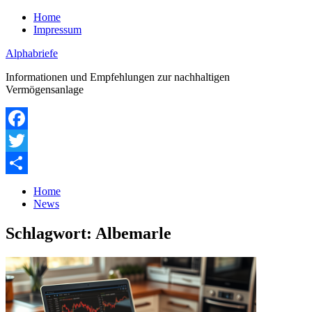
Zum
Home
Inhalt
Impressum
springen
Alphabriefe
Informationen und Empfehlungen zur nachhaltigen
Vermögensanlage
Facebook
Twitter
Teilen
Home
News
Schlagwort:
Albemarle