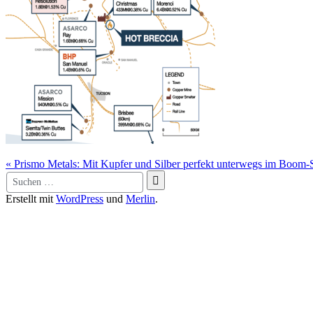
Beitragsnavigation
« Prismo Metals: Mit Kupfer und Silber perfekt unterwegs im Boom-Sz
Suche
nach:
Erstellt mit
WordPress
und
Merlin
.