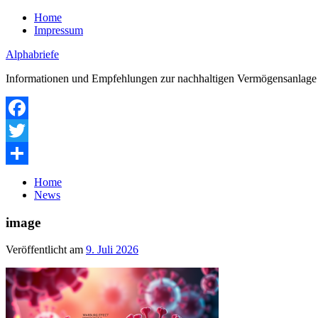
Zum
Home
Inhalt
Impressum
springen
Alphabriefe
Informationen und Empfehlungen zur nachhaltigen Vermögensanlage
Facebook
Twitter
Teilen
Home
News
image
Veröffentlicht am
9. Juli 2026