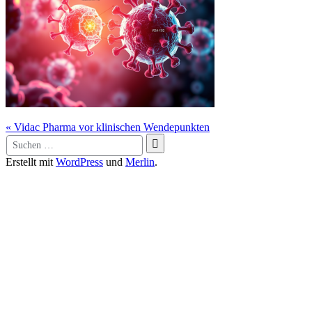
Beitragsnavigation
« Vidac Pharma vor klinischen Wendepunkten
Suche
nach:
Erstellt mit
WordPress
und
Merlin
.