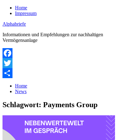
Zum
Home
Inhalt
Impressum
springen
Alphabriefe
Informationen und Empfehlungen zur nachhaltigen
Vermögensanlage
Facebook
Twitter
Teilen
Home
News
Schlagwort:
Payments Group