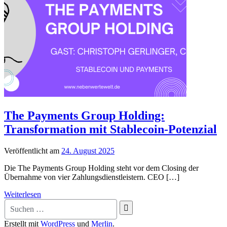
The Payments Group Holding:
Transformation mit Stablecoin-Potenzial
Veröffentlicht am
24. August 2025
Die The Payments Group Holding steht vor dem Closing der
Übernahme von vier Zahlungsdienstleistern. CEO […]
Weiterlesen
Suche
nach:
Erstellt mit
WordPress
und
Merlin
.