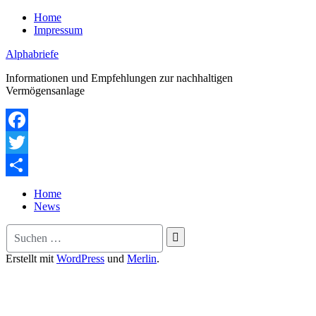
Zum
Home
Inhalt
Impressum
springen
Alphabriefe
Informationen und Empfehlungen zur nachhaltigen
Vermögensanlage
Facebook
Twitter
Teilen
Home
News
Suche
nach:
Erstellt mit
WordPress
und
Merlin
.