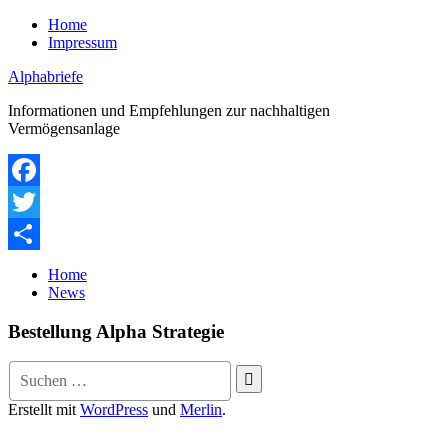
Zum
Home
Inhalt
Impressum
springen
Alphabriefe
Informationen und Empfehlungen zur nachhaltigen
Vermögensanlage
Facebook
Twitter
Teilen
Home
News
Bestellung Alpha Strategie
Suche
nach:
Erstellt mit
WordPress
und
Merlin
.